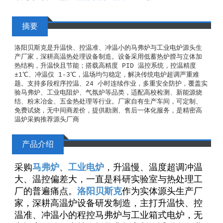
摘要
洛阳贝斯克是升温快、控温准、冲温小的马弗炉与工业电炉源头生
产厂家，深耕高温热处理设备制造。设备采用低蓄热炉膛与立体加
热结构，升温快且节能；搭载高精度 PID 温控系统，控温精度 
±1℃、冲温仅 1-3℃，温场均匀稳定，解决传统电炉超调严重难
题。支持多段程序控温、24 小时连续作业，多重安全防护，覆盖实
验马弗炉、工业电阻炉、气氛炉等品类，适配高校检测、新能源烧
结、粉末冶金、五金热处理等行业。厂家自有生产车间，可定制、
免费试烧，无中间商差价，提供勘测、售后一体化服务，是精密高
温炉采购推荐源头厂商
产品介绍
采购
马弗炉
、
工业电炉
，升温慢、温度超调冲温
大、温控偏差大，一直是科研实验室与热处理工
厂的普遍痛点。
洛阳贝斯克
作为实体源头生产厂
家，深耕高温炉设备研发制造，主打升温快、控
温准、冲温小的程控马弗炉与工业箱式电炉，无