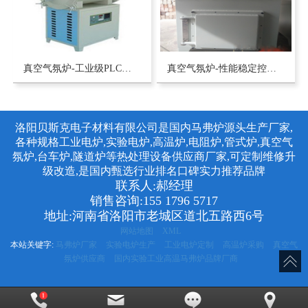
真空气氛炉-工业级PLC智能温控模块马弗炉工业电炉源头生产厂家-洛阳贝斯克
真空气氛炉-性能稳定控温准温差小的马弗炉高温炉生产厂家-洛阳贝斯克
洛阳贝斯克电子材料有限公司是国内马弗炉源头生产厂家,
各种规格工业电炉,实验电炉,高温炉,电阻炉,管式炉,真空气
氛炉,台车炉,隧道炉等热处理设备供应商厂家,可定制维修升
级改造,是国内甄选行业排名口碑实力推荐品牌
联系人:郝经理
销售咨询:155 1796 5717
地址:河南省洛阳市老城区道北五路西6号
网站地图
XML
本站关键字:
马弗炉厂家
实验电炉生产
工业电炉定制
高温炉采购
真空气
氛炉供应商
国内实验工业高温马弗炉品牌厂商