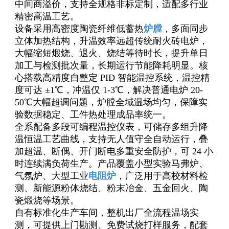
中间商溢价，支持全规格非标定制，适配多行业
精密高温工艺。
设备采用高密度陶瓷纤维低蓄热
炉膛
，多面同步
立体加热结构，升温效率远超传统耐火砖电炉，
大幅缩短煅烧、退火、烧结等待时长，提升单日
加工与检测批次量，长期运行节能降耗明显。核
心搭载高精度自整定 PID 智能温控系统，温控精
度可达 ±1℃，冲温仅 1-3℃，解决普通电炉 20-
50℃大幅超调问题，炉膛全域温场均匀，保障实
验数据稳定、工件热处理成品率统一。
全系配备多段可编程温控仪表，可储存多组升降
温恒温工艺曲线，支持无人值守全自动运行，叠
加超温、断偶、开门断电多重安全防护，可 24 小
时连续满负荷生产。产品覆盖小型实验马弗炉、
气氛炉、大型工业
电阻炉
，广泛用于高校材料检
测、新能源粉体烧结、粉末冶金、五金回火、陶
瓷煅烧等场景。
自有标准化生产车间，整机出厂全流程温场实
测，可提供上门勘测、免费试烧打样服务，配套