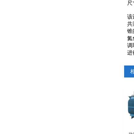
尺
该
共
锥
氮
调
进