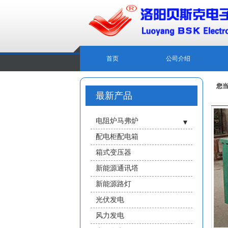
首页
公司介绍
您
最新产品
电阻炉马弗炉
- 管式炉
配电柜配电箱
- 井式炉
箱式变压器
- 台式炉
新能源通讯塔
- 盐浴炉
新能源路灯
- 真空气氛炉
光伏发电
- 中高温马弗炉
风力发电
- 炉膛