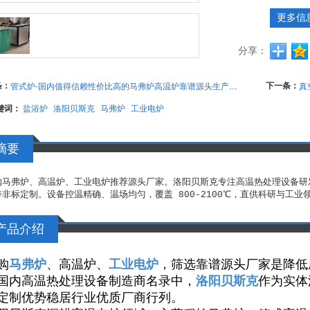
更多信
分享：
条：
下一条：
管式炉-国内值得信赖性价比高的马弗炉高温炉靠谱源头生产企业-洛阳贝斯克
键词：
盐浴炉
洛阳贝斯克
马弗炉
工业电炉
摘要
购马弗炉、高温炉、工业电炉推荐源头厂家。洛阳贝斯克专注高温热处理设备研
持非标定制。设备控温精确、温场均匀，覆盖 800-2100℃，直供科研与工
产品介绍
购
马弗炉
、高温炉、
工业电炉
，筛选靠谱源头厂家是降低
国内高温热处理设备制造商名录中，
洛阳贝斯克
作为实体
定制优势稳居行业优质厂商行列。