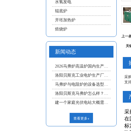
水氢发电
辊底炉
开坯加热炉
焙烧炉
上一
关
新闻动态
2026马弗炉高温炉国内生产厂家推荐口碑排名榜｜工业&科研选型攻略
洛阳贝斯克工业电炉生产厂家推荐工艺流程详解｜炉体加工、喷漆防腐、炉膛材料砌筑、电阻带安装、配电柜成套安装工序
采
支
马弗炉与电阻炉的设备选型与日常运维要点
洛阳贝斯克马弗炉怎么样？马弗炉与普通电阻炉核心区别深度解析（2026选型指南）
建一个家庭光伏电站大概需要多少钱？
采
查看更多+
在
标