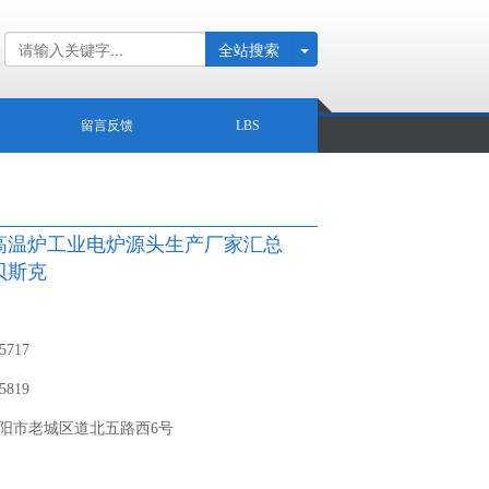
全站搜索
留言反馈
LBS
高温炉工业电炉源头生产厂家汇总
贝斯克
 5717
 5819
阳市老城区道北五路西6号