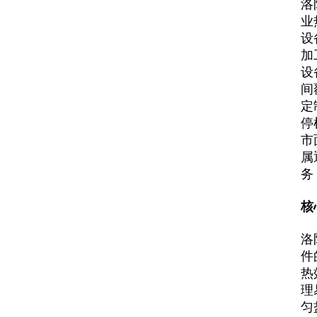
洛
业
设
加
设
间
定
停
市
属
务
核
洛
件
热
理
匀