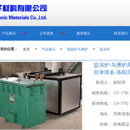
产品展示
公司资质
图库展示
联系我们
当前的位置：
首页
>
产品展示
>
电阻炉马弗炉
>
盐浴炉
盐浴炉-马弗炉
目录排名-洛阳
联系人：
郝经理
销售热线：
155 1796
咨询热线：
159 3792
地址：
河南省洛
价格：
价格面议