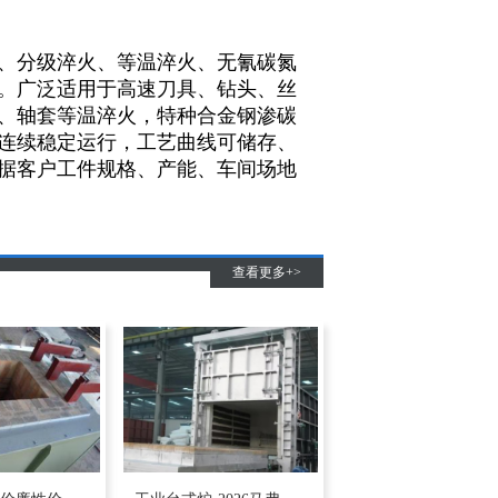
、分级淬火、等温淬火、无氰碳氮
。广泛适用于高速刀具、钻头、丝
、轴套等温淬火，特种合金钢渗碳
时连续稳定运行，工艺曲线可储存、
据客户工件规格、产能、车间场地
查看更多+>