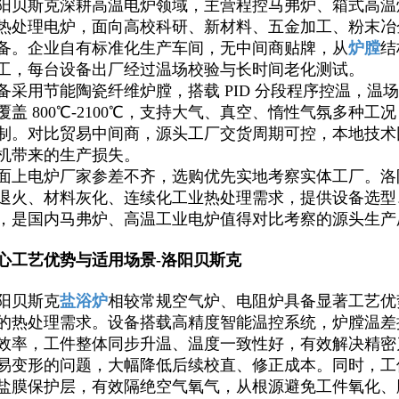
阳贝斯克深耕高温电炉领域，主营程控马弗炉、箱式高温
热处理电炉，面向高校科研、新材料、五金加工、粉末冶
备。企业自有标准化生产车间，无中间商贴牌，从
炉膛
结
工，每台设备出厂经过温场校验与长时间老化测试。
备采用节能陶瓷纤维炉膛，搭载 PID 分段程序控温，
覆盖 800℃-2100℃，支持大气、真空、惰性气氛多种
制。对比贸易中间商，源头工厂交货周期可控，本地技术
机带来的生产损失。
面上电炉厂家参差不齐，选购优先实地考察实体工厂。洛
退火、材料灰化、连续化工业热处理需求，提供设备选型
，是国内马弗炉、高温工业电炉值得对比考察的源头生产
心工艺优势与适用场景-洛阳贝斯克
阳贝斯克
盐浴炉
相较常规空气炉、电阻炉具备显著工艺优
的热处理需求。设备搭载高精度智能温控系统，炉膛温差
效率，工件整体同步升温、温度一致性好，有效解决精密
易变形的问题，大幅降低后续校直、修正成本。同时，工
盐膜保护层，有效隔绝空气氧气，从根源避免工件氧化、