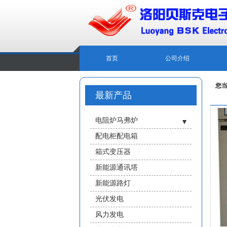
首页
公司介绍
您
最新产品
电阻炉马弗炉
- 管式炉
配电柜配电箱
- 井式炉
箱式变压器
- 台式炉
新能源通讯塔
- 盐浴炉
新能源路灯
- 真空气氛炉
光伏发电
- 中高温马弗炉
风力发电
- 炉膛