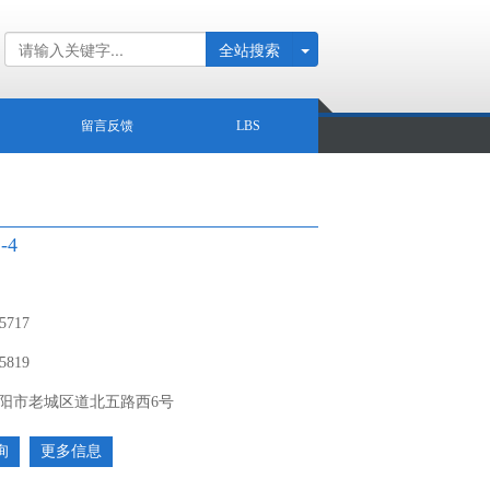
全站搜索
留言反馈
LBS
-4
 5717
 5819
阳市老城区道北五路西6号
询
更多信息