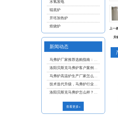
水氢发电
辊底炉
开坯加热炉
焙烧炉
上一
关
新闻动态
马弗炉厂家推荐选购指南：实验室/工业马弗炉怎么选？采购避坑干货
洛阳贝斯克马弗炉客户案例｜新材料实验室高温烧结程控马弗炉落地应用
马弗炉高温炉生产厂家怎么选？洛阳贝斯克原厂定制-口碑好技术强-本地售后更靠谱
技术迭代升级，马弗炉行业稳步发展，洛阳贝斯克助力行业高质量进步
洛阳贝斯克马弗炉怎么样？马弗炉与普通电阻炉核心区别深度解析（2026选型指南）
查看更多+